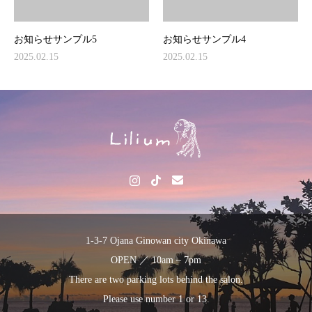
お知らせサンプル5
お知らせサンプル4
2025.02.15
2025.02.15
1-3-7 Ojana Ginowan city Okinawa
OPEN ／ 10am – 7pm
There are two parking lots behind the salon.
Please use number 1 or 13.